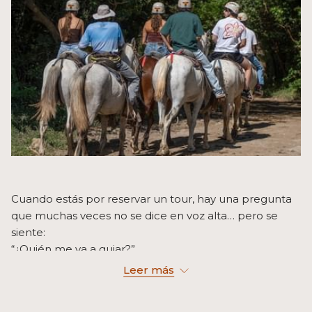
Cuando estás por reservar un tour, hay una pregunta
que muchas veces no se dice en voz alta… pero se
siente:
“¿Quién me va a guiar?”
“¿Esta persona realmente conoce el lugar?”
Leer más
En Buena Vista del Rincón, creemos que una gran
experiencia no empieza en el sendero ni en la