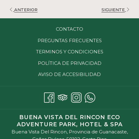
plataforma de canopy.
ANTERIOR
SIGUIENTE
Empieza con la persona que te acompaña.
Perfiles de guías locales: más que guías, anfitriones del
CONTACTO
territorio
Los tours en Buena Vista del Rincón están liderados
PREGUNTAS FRECUENTES
por guías locales, personas que crecieron o viven en la
TERMINOS Y CONDICIONES
región y que conocen este entorno como parte de su
historia.
POLÍTICA DE PRIVACIDAD
AVISO DE ACCESIBILIDAD
Nuestros guías se caracterizan por:
• Formación profesional en turismo de aventura y
naturaleza
• Certificaciones en seguridad y primeros auxilios
BUENA VISTA DEL RINCON ECO
• Conocimiento profundo del bosque, los ríos y el
ADVENTURE PARK, HOTEL & SPA
entorno volcánico
Buena Vista Del Rincon, Provincia de Guanacaste,
• Vocación por compartir, explicar y acompañar