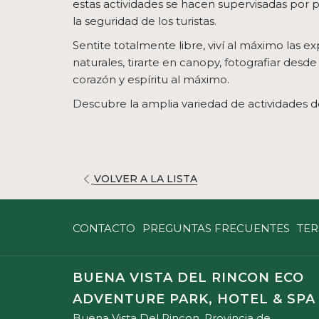
estas actividades se hacen supervisadas por 
la seguridad de los turistas.
Sentite totalmente libre, viví al máximo las ex
naturales, tirarte en canopy, fotografiar des
corazón y espíritu al máximo.
Descubre la amplia variedad de actividades 
ABRE
VOLVER A LA LISTA
EN
UNA
CONTACTO
PREGUNTAS FRECUENTES
TER
NUEVA
PESTAÑA
BUENA VISTA DEL RINCON ECO
ADVENTURE PARK, HOTEL & SPA
Buena Vista Del Rincon, Provincia de