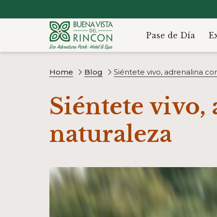
Pase de Día
E
Home
Blog
Siéntete vivo, adrenalina co
Siéntete vivo,
naturaleza