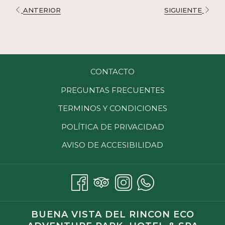
de
en
ANTERIOR
SIGUIENTE
la
los
presentación
siguientes
de
enlaces,
diapositivas
se
actualizará
CONTACTO
el
contenido
PREGUNTAS FRECUENTES
anterior
TERMINOS Y CONDICIONES
POLÍTICA DE PRIVACIDAD
AVISO DE ACCESIBILIDAD
BUENA VISTA DEL RINCON ECO