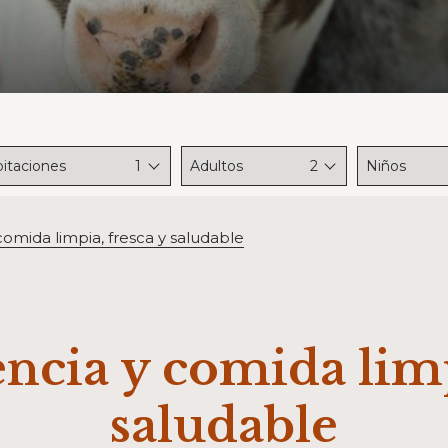
itaciones
1
Adultos
2
Niños
comida limpia, fresca y saludable
encia y comida limp
saludable