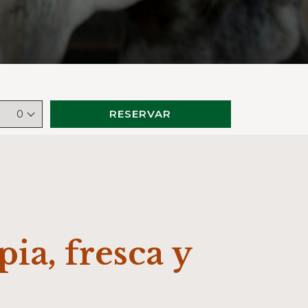
RESERVAR
0
ia, fresca y