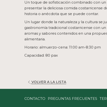
Un toque de sofisticación combinado con un 
presentar la deliciosa comida costarricense 
historia o anécdota que se puede contar.
Un lugar donde la naturaleza y la cultura se j
gastronomía tradicional costarricense con un
aromas y sabores contenidos en una propuest
alimentaria.
Horario: almuerzo-cena: 11:00 am-8:30 pm
Capacidad: 80 pax
ABRE
VOLVER A LA LISTA
EN
UNA
CONTACTO
PREGUNTAS FRECUENTES
TER
NUEVA
PESTAÑA