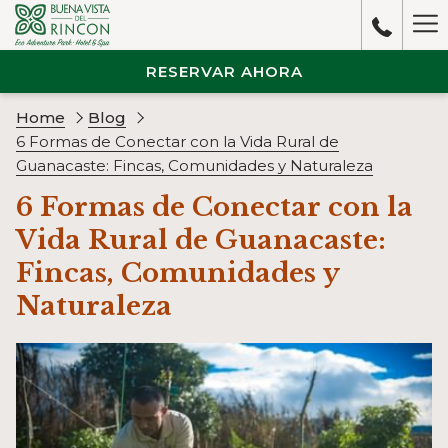
Ha
M
RESERVAR AHORA
Home
Blog
6 Formas de Conectar con la Vida Rural de
Guanacaste: Fincas, Comunidades y Naturaleza
6 Formas de Conectar con la
Vida Rural de Guanacaste:
Fincas, Comunidades y
Naturaleza