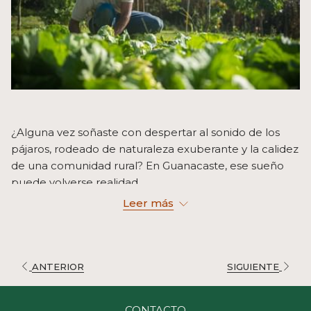
¿Alguna vez soñaste con despertar al sonido de los
pájaros, rodeado de naturaleza exuberante y la calidez
de una comunidad rural? En Guanacaste, ese sueño
puede volverse realidad.
Imagina levantarte con el canto de las aves, respirar
Leer más
aire puro y disfrutar de un desayuno casero preparado
con productos frescos de la finca. El turismo rural en
Guanacaste te ofrece la oportunidad de desconectar
del estrés diario y sumergirte en la tranquilidad de la
ANTERIOR
SIGUIENTE
vida en el campo. Aquí podrás aprender técnicas de
cultivo tradicionales, interactuar con los lugareños y
CONTACTO